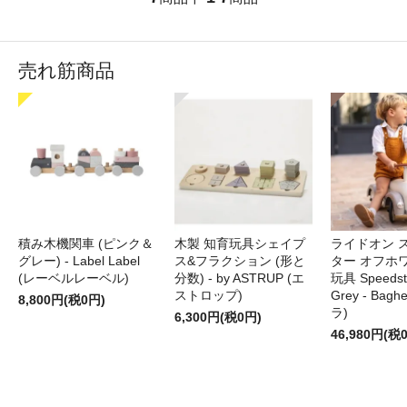
売れ筋商品
積み木機関車 (ピンク＆
木製 知育玩具シェイプ
ライドオン 
グレー) - Label Label
ス&フラクション (形と
ター オフホ
(レーベルレーベル)
分数) - by ASTRUP (エ
玩具 Speedste
ストロップ)
Grey - Bag
8,800円(税0円)
ラ)
6,300円(税0円)
46,980円(税