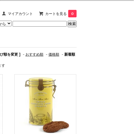
マイアカウント
カートを見る
0
並び順を変更 ]
-
おすすめ順
-
価格順
-
新着順
ます