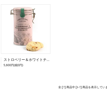
ストロベリー＆ホワイトチョコ ビスケット - Cartwright ＆ Butler (カートライト アンド バトラー)
5,600円(税0円)
全 [7] 商品中 [1-7] 商品を表示してい