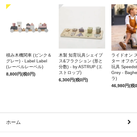
積み木機関車 (ピンク＆
木製 知育玩具シェイプ
ライドオン 
グレー) - Label Label
ス&フラクション (形と
ター オフホ
(レーベルレーベル)
分数) - by ASTRUP (エ
玩具 Speedste
ストロップ)
Grey - Bag
8,800円(税0円)
ラ)
6,300円(税0円)
46,980円(税
ホーム