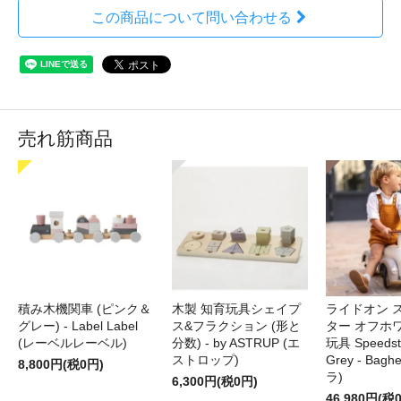
この商品について問い合わせる
売れ筋商品
積み木機関車 (ピンク＆
木製 知育玩具シェイプ
ライドオン 
グレー) - Label Label
ス&フラクション (形と
ター オフホ
(レーベルレーベル)
分数) - by ASTRUP (エ
玩具 Speedste
ストロップ)
Grey - Bag
8,800円(税0円)
ラ)
6,300円(税0円)
46,980円(税