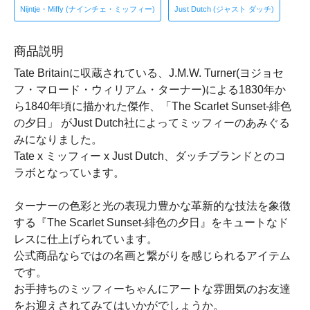
Nijntje・Miffy (ナインチェ・ミッフィー)
Just Dutch (ジャスト ダッチ)
商品説明
Tate Britainに収蔵されている、J.M.W. Turner(ヨジョセ
フ・マロード・ウィリアム・ターナー)による1830年か
ら1840年頃に描かれた傑作、「The Scarlet Sunset-緋色
の夕日」 がJust Dutch社によってミッフィーのあみぐる
みになりました。
Tate x ミッフィー x Just Dutch、ダッチブランドとのコ
ラボとなっています。
ターナーの色彩と光の表現力豊かな革新的な技法を象徴
する『The Scarlet Sunset-緋色の夕日』をキュートなド
レスに仕上げられています。
公式商品ならではの名画と繋がりを感じられるアイテム
です。
お手持ちのミッフィーちゃんにアートな雰囲気のお友達
をお迎えされてみてはいかがでしょうか。