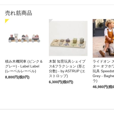
売れ筋商品
積み木機関車 (ピンク＆
木製 知育玩具シェイプ
ライドオン 
グレー) - Label Label
ス&フラクション (形と
ター オフホ
(レーベルレーベル)
分数) - by ASTRUP (エ
玩具 Speedste
ストロップ)
Grey - Bag
8,800円(税0円)
ラ)
6,300円(税0円)
46,980円(税